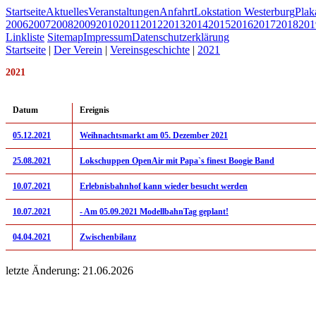
Startseite
Aktuelles
Veranstaltungen
Anfahrt
Lokstation Westerburg
Pla
2006
2007
2008
2009
2010
2011
2012
2013
2014
2015
2016
2017
2018
201
Linkliste
Sitemap
Impressum
Datenschutzerklärung
Startseite
|
Der Verein
|
Vereinsgeschichte
|
2021
2021
Datum
Ereignis
05.12.2021
Weihnachtsmarkt am 05. Dezember 2021
25.08.2021
Lokschuppen OpenAir mit Papa`s finest Boogie Band
10.07.2021
Erlebnisbahnhof kann wieder besucht werden
10.07.2021
- Am 05.09.2021 ModellbahnTag geplant!
04.04.2021
Zwischenbilanz
letzte Änderung: 21.06.2026