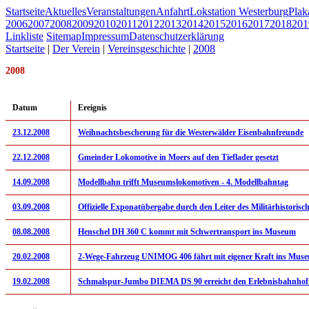
Startseite
Aktuelles
Veranstaltungen
Anfahrt
Lokstation Westerburg
Pla
2006
2007
2008
2009
2010
2011
2012
2013
2014
2015
2016
2017
2018
201
Linkliste
Sitemap
Impressum
Datenschutzerklärung
Startseite
|
Der Verein
|
Vereinsgeschichte
|
2008
2008
Datum
Ereignis
23.12.2008
Weihnachtsbescherung für die Westerwälder Eisenbahnfreunde
22.12.2008
Gmeinder Lokomotive in Moers auf den Tieflader gesetzt
14.09.2008
Modellbahn trifft Museumslokomotiven - 4. Modellbahntag
03.09.2008
Offizielle Exponatübergabe durch den Leiter des Militärhistori
08.08.2008
Henschel DH 360 C kommt mit Schwertransport ins Museum
20.02.2008
2-Wege-Fahrzeug UNIMOG 406 fährt mit eigener Kraft ins Mus
19.02.2008
Schmalspur-Jumbo DIEMA DS 90 erreicht den Erlebnisbahnhof