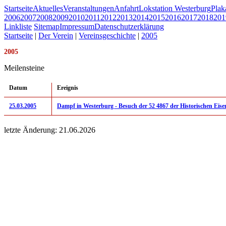
Startseite
Aktuelles
Veranstaltungen
Anfahrt
Lokstation Westerburg
Pla
2006
2007
2008
2009
2010
2011
2012
2013
2014
2015
2016
2017
2018
201
Linkliste
Sitemap
Impressum
Datenschutzerklärung
Startseite
|
Der Verein
|
Vereinsgeschichte
|
2005
2005
Meilensteine
Datum
Ereignis
25.03.2005
Dampf in Westerburg - Besuch der 52 4867 der Historischen Eis
letzte Änderung: 21.06.2026