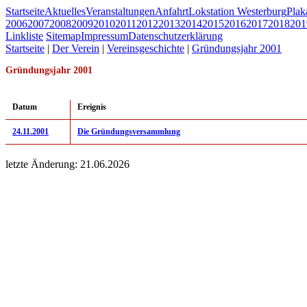
Startseite
Aktuelles
Veranstaltungen
Anfahrt
Lokstation Westerburg
Pla
2006
2007
2008
2009
2010
2011
2012
2013
2014
2015
2016
2017
2018
201
Linkliste
Sitemap
Impressum
Datenschutzerklärung
Startseite
|
Der Verein
|
Vereinsgeschichte
|
Gründungsjahr 2001
Gründungsjahr 2001
Datum
Ereignis
24.11.2001
Die Gründungsversammlung
letzte Änderung: 21.06.2026