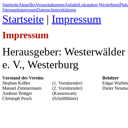
Startseite
Aktuelles
Veranstaltungen
Anfahrt
Lokstation Westerburg
Pla
Sitemap
Impressum
Datenschutzerklärung
Startseite
|
Impressum
Impressum
Herausgeber: Westerwälde
e. V., Westerburg
Vorstand des Vereins
Beisitzer
Stephan Keßler
(1. Vorsitzender)
Edgar Warbin
Manuel Zimmermann
(2. Vorsitzender)
Dieter Neuma
Andreas Böttger
(Kassenwart)
Christoph Pesch
(Schriftführer)