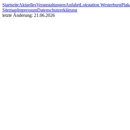
Startseite
Aktuelles
Veranstaltungen
Anfahrt
Lokstation Westerburg
Pla
Sitemap
Impressum
Datenschutzerklärung
letzte Änderung: 21.06.2026