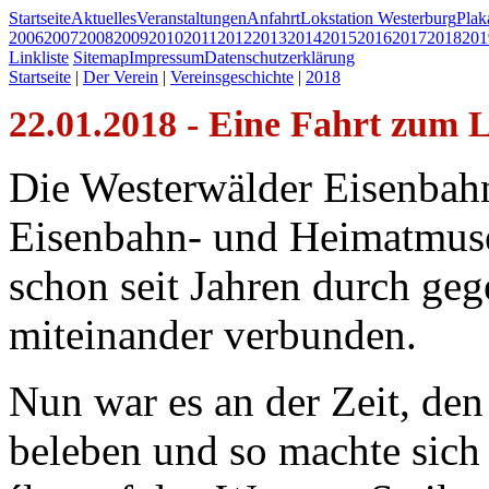
Startseite
Aktuelles
Veranstaltungen
Anfahrt
Lokstation Westerburg
Pla
2006
2007
2008
2009
2010
2011
2012
2013
2014
2015
2016
2017
2018
201
Linkliste
Sitemap
Impressum
Datenschutzerklärung
Startseite
|
Der Verein
|
Vereinsgeschichte
|
2018
22.01.2018 - Eine Fahrt zum
Die Westerwälder Eisenbah
Eisenbahn- und Heimatmus
schon seit Jahren durch geg
miteinander verbunden.
Nun war es an der Zeit, de
beleben und so machte sich