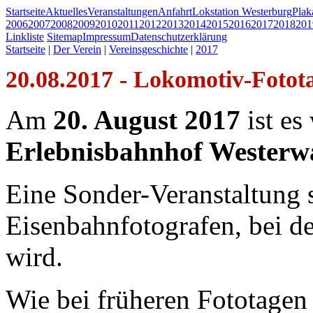
Startseite
Aktuelles
Veranstaltungen
Anfahrt
Lokstation Westerburg
Pla
2006
2007
2008
2009
2010
2011
2012
2013
2014
2015
2016
2017
2018
201
Linkliste
Sitemap
Impressum
Datenschutzerklärung
Startseite
|
Der Verein
|
Vereinsgeschichte
|
2017
20.08.2017 - Lokomotiv-Fotot
Am
20. August 2017
ist es
Erlebnisbahnhof Westerw
Eine Sonder-Veranstaltung s
Eisenbahnfotografen, bei d
wird.
Wie bei früheren Fototagen