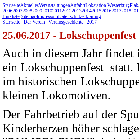
Startseite
Aktuelles
Veranstaltungen
Anfahrt
Lokstation Westerburg
Pla
2006
2007
2008
2009
2010
2011
2012
2013
2014
2015
2016
2017
2018
201
Linkliste
Sitemap
Impressum
Datenschutzerklärung
Startseite
|
Der Verein
|
Vereinsgeschichte
|
2017
25.06.2017 - Lokschuppenfest
Auch in diesem Jahr findet
ein Lokschuppenfest statt. 
im historischen Lokschupp
kleinen Lokomotiven.
Der Fahrbetrieb auf der Spu
Kinderherzen höher schlag