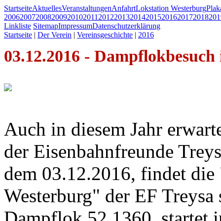
Startseite
Aktuelles
Veranstaltungen
Anfahrt
Lokstation Westerburg
Pla
2006
2007
2008
2009
2010
2011
2012
2013
2014
2015
2016
2017
2018
201
Linkliste
Sitemap
Impressum
Datenschutzerklärung
Startseite
|
Der Verein
|
Vereinsgeschichte
|
2016
03.12.2016 - Dampflokbesuch 
Auch in diesem Jahr erwar
der Eisenbahnfreunde Trey
dem 03.12.2016, findet die
Westerburg" der EF Treysa 
Dampflok 52 1360, startet i