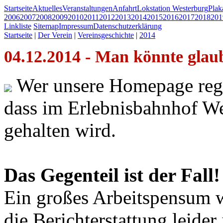
Startseite
Aktuelles
Veranstaltungen
Anfahrt
Lokstation Westerburg
Pla
2006
2007
2008
2009
2010
2011
2012
2013
2014
2015
2016
2017
2018
201
Linkliste
Sitemap
Impressum
Datenschutzerklärung
Startseite
|
Der Verein
|
Vereinsgeschichte
|
2014
04.12.2014 - Man könnte glaub
Wer unsere Homepage rege
dass im Erlebnisbahnhof We
gehalten wird.
Das Gegenteil ist der Fall!
Ein großes Arbeitspensum 
die Berichterstattung leid