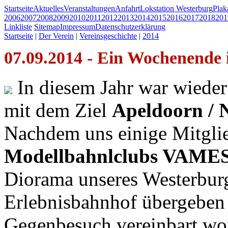
Startseite
Aktuelles
Veranstaltungen
Anfahrt
Lokstation Westerburg
Pla
2006
2007
2008
2009
2010
2011
2012
2013
2014
2015
2016
2017
2018
201
Linkliste
Sitemap
Impressum
Datenschutzerklärung
Startseite
|
Der Verein
|
Vereinsgeschichte
|
2014
07.09.2014 - Ein Wochenende 
In diesem Jahr war wieder
mit dem Ziel
Apeldoorn / 
Nachdem uns einige Mitgli
Modellbahnlclubs VAME
Diorama unseres Westerbur
Erlebnisbahnhof übergeben 
Gegenbesuch vereinbart wo