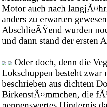
Motor auch nach langjÃ¤hrig
anders zu erwarten gewese
AbschlieÃŸend wurden no
und dann stand der ersten 
Oder doch, denn die Veg
Lokschuppen besteht zwar 
beschrieben aus dichtem D
BirkenstÃ¤mmchen, die fÃ¼
nennenswertes Hindernis dar