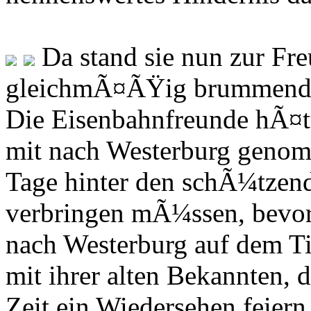
Da stand sie nun zur Fre
gleichmÃ¤ÃŸig brummendem
Die Eisenbahnfreunde hÃ¤tt
mit nach Westerburg genomm
Tage hinter den schÃ¼tzen
verbringen mÃ¼ssen, bevor
nach Westerburg auf dem Tie
mit ihrer alten Bekannten,
Zeit ein Wiedersehen feie