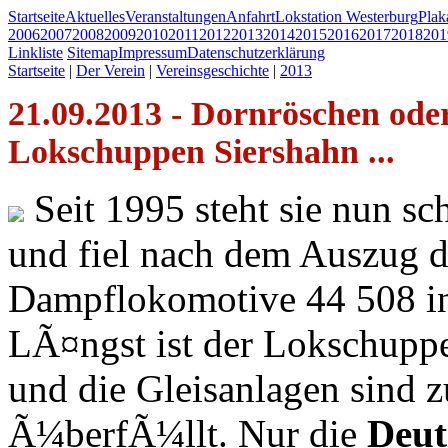
Startseite
Aktuelles
Veranstaltungen
Anfahrt
Lokstation Westerburg
Pla
2006
2007
2008
2009
2010
2011
2012
2013
2014
2015
2016
2017
2018
201
Linkliste
Sitemap
Impressum
Datenschutzerklärung
Startseite
|
Der Verein
|
Vereinsgeschichte
|
2013
21.09.2013 - Dornröschen oder
Lokschuppen Siershahn ...
Seit 1995 steht sie nun s
und fiel nach dem Auszug
Dampflokomotive 44 508 in
LÃ¤ngst ist der Lokschupp
und die Gleisanlagen sind 
Ã¼berfÃ¼llt. Nur die
Deut