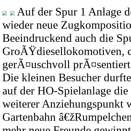
Auf der Spur 1 Anlage 
wieder neue Zugkompositio
Beeindruckend auch die Sp
GroÃŸdiesellokomotiven, 
gerÃ¤uschvoll prÃ¤sentier
Die kleinen Besucher durft
auf der HO-Spielanlage die
weiterer Anziehungspunkt w
Gartenbahn â€žRumpelchen
mehr neue Freunde gewinnt