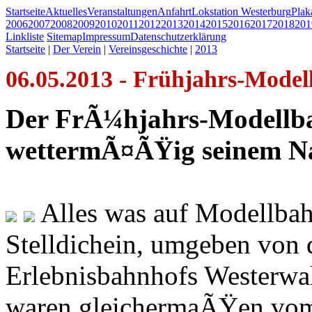
Startseite
Aktuelles
Veranstaltungen
Anfahrt
Lokstation Westerburg
Pla
2006
2007
2008
2009
2010
2011
2012
2013
2014
2015
2016
2017
2018
201
Linkliste
Sitemap
Impressum
Datenschutzerklärung
Startseite
|
Der Verein
|
Vereinsgeschichte
|
2013
06.05.2013 - Frühjahrs-Model
Der FrÃ¼hjahrs-Modellba
wettermÃ¤ÃŸig seinem Na
Alles was auf Modellbahn
Stelldichein, umgeben von
Erlebnisbahnhofs Westerwal
waren gleichermaÃŸen vom 