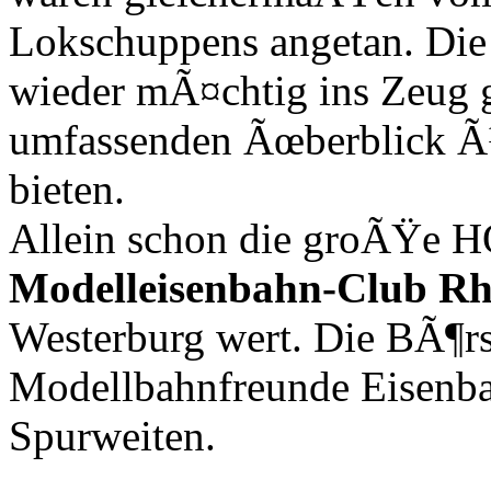
Lokschuppens angetan. Die 
wieder mÃ¤chtig ins Zeug 
umfassenden Ãœberblick Ã
bieten.
Allein schon die groÃŸe 
Modelleisenbahn-Club Rh
Westerburg wert. Die BÃ¶rs
Modellbahnfreunde Eisenba
Spurweiten.