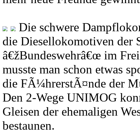
Die schwere Dampflokom
die Diesellokomotiven der
â€žBundeswehrâ€œ im Frei
musste man schon etwas spo
die FÃ¼hrerstÃ¤nde der M
Den 2-Wege UNIMOG konnte
Gleisen der ehemaligen We
bestaunen.