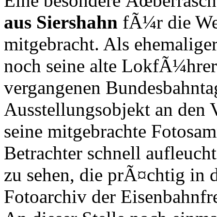
Eine besondere Ãœberrasch
aus Siershahn
fÃ¼r die We
mitgebracht. Als ehemaliger
noch seine alte LokfÃ¼hre
vergangenen Bundesbahntage
Ausstellungsobjekt an den 
seine mitgebrachte Fotosa
Betrachter schnell aufleuch
zu sehen, die prÃ¤chtig in 
Fotoarchiv der Eisenbahnfr