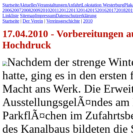
Startseite
Aktuelles
Veranstaltungen
Anfahrt
Lokstation Westerburg
Pla
2006
2007
2008
2009
2010
2011
2012
2013
2014
2015
2016
2017
2018
201
Linkliste
Sitemap
Impressum
Datenschutzerklärung
Startseite
|
Der Verein
|
Vereinsgeschichte
|
2010
17.04.2010 - Vorbereitungen a
Hochdruck
Nachdem der strenge Winte
hatte, ging es in den erste
Macht ans Werk. Die Erwei
AusstellungsgelÃ¤ndes am 
ParkflÃ¤chen im Zufahrtsbe
des Kanalbaus bildeten die