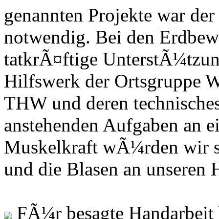
genannten Projekte war de
notwendig. Bei den Erdbe
tatkrÃ¤ftige UnterstÃ¼tzun
Hilfswerk der Ortsgruppe W
THW und deren technisches
anstehenden Aufgaben an ei
Muskelkraft wÃ¼rden wir si
und die Blasen an unseren
FÃ¼r besagte Handarbeit 