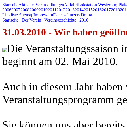
Startseite
Aktuelles
Veranstaltungen
Anfahrt
Lokstation Westerburg
Pla
2006
2007
2008
2009
2010
2011
2012
2013
2014
2015
2016
2017
2018
201
Linkliste
Sitemap
Impressum
Datenschutzerklärung
Startseite
|
Der Verein
|
Vereinsgeschichte
|
2010
31.03.2010 - Wir haben geöffne
Die Veranstaltungssaison 
beginnt am 02. Mai 2010.
Auch in diesem Jahr haben 
Veranstaltungsprogramm ge
Sie können uns aber bereits