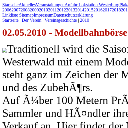
Startseite
Aktuelles
Veranstaltungen
Anfahrt
Lokstation Westerburg
Pla
2006
2007
2008
2009
2010
2011
2012
2013
2014
2015
2016
2017
2018
201
Linkliste
Sitemap
Impressum
Datenschutzerklärung
Startseite
|
Der Verein
|
Vereinsgeschichte
|
2010
02.05.2010 - Modellbahnbörs
Traditionell wird die Sais
Westerwald mit einem Model
steht ganz im Zeichen der 
und des ZubehÃ¶rs.
Auf Ã¼ber 100 Metern PrÃ¤
Sammler und HÃ¤ndler ihr
Verkauf an. Hier findet der