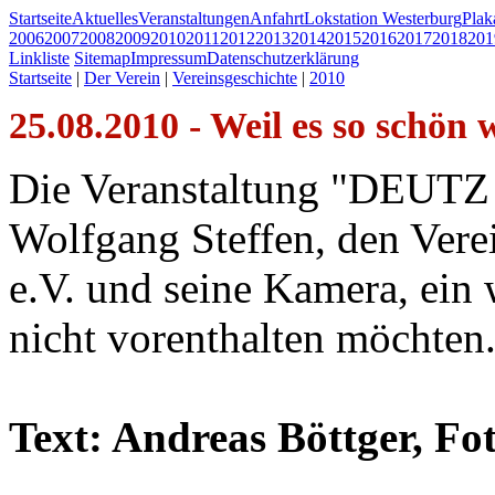
Startseite
Aktuelles
Veranstaltungen
Anfahrt
Lokstation Westerburg
Pla
2006
2007
2008
2009
2010
2011
2012
2013
2014
2015
2016
2017
2018
201
Linkliste
Sitemap
Impressum
Datenschutzerklärung
Startseite
|
Der Verein
|
Vereinsgeschichte
|
2010
25.08.2010 - Weil es so schön w
Die Veranstaltung "DEUTZ 
Wolfgang Steffen, den Ver
e.V. und seine Kamera, ein 
nicht vorenthalten möchten
Text: Andreas Böttger, Fo