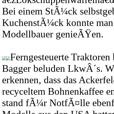
Bei einem StÃ¼ck selbstge
KuchenstÃ¼ck konnte man 
Modellbauer genieÃŸen.
Ferngesteuerte Traktoren 
Bagger beluden LkwÂ´s. We
erkennen, dass das Ackerfe
recyceltem Bohnenkaffee e
stand fÃ¼r NotfÃ¤lle ebenfa