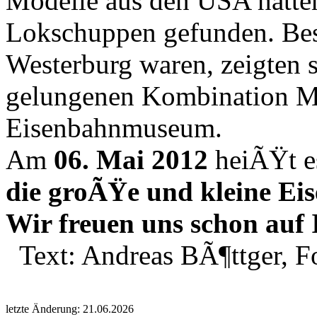
Modelle aus den USA hatten
Lokschuppen gefunden. Besu
Westerburg waren, zeigten s
gelungenen Kombination M
Eisenbahnmuseum.
Am
06. Mai 2012
heiÃŸt e
die groÃŸe und kleine E
Wir freuen uns schon auf 
Text: Andreas BÃ¶ttger, F
letzte Änderung: 21.06.2026