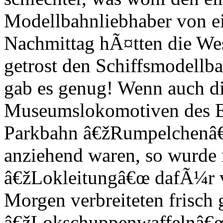
Modellbahnliebhaber von e
Nachmittag hÃ¤tten die We
getrost den Schiffsmodell
gab es genug! Wenn auch di
Museumslokomotiven des E
Parkbahn â€žRumpelchenâ€
anziehend waren, so wurde 
â€žLokleitungâ€œ dafÃ¼r v
Morgen verbreiteten frisch
â€žLokschuppenwaffelnâ€œ 