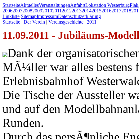
Startseite
Aktuelles
Veranstaltungen
Anfahrt
Lokstation Westerburg
Pla
2006
2007
2008
2009
2010
2011
2012
2013
2014
2015
2016
2017
2018
201
Linkliste
Sitemap
Impressum
Datenschutzerklärung
Startseite
|
Der Verein
|
Vereinsgeschichte
|
2011
11.09.2011 - Jubiläums-Model
Dank der organisatorische
MÃ¼ller war alles bestens
Erlebnisbahnhof Westerwal
Die Tische der Aussteller 
und auf den Modellbahnanl
Runden.
Durch das persÃ¶nliche En