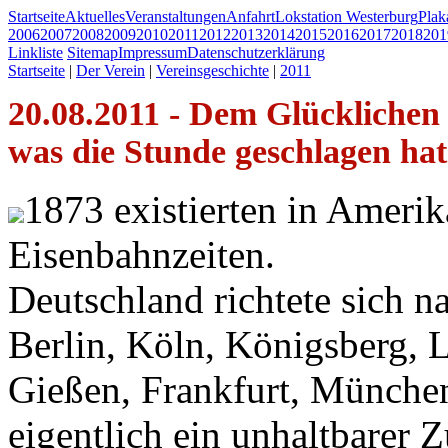
Startseite
Aktuelles
Veranstaltungen
Anfahrt
Lokstation Westerburg
Pla
2006
2007
2008
2009
2010
2011
2012
2013
2014
2015
2016
2017
2018
201
Linkliste
Sitemap
Impressum
Datenschutzerklärung
Startseite
|
Der Verein
|
Vereinsgeschichte
|
2011
20.08.2011 - Dem Glücklichen 
was die Stunde geschlagen hat
1873 existierten in Ameri
Eisenbahnzeiten.
Deutschland richtete sich n
Berlin, Köln, Königsberg, 
Gießen, Frankfurt, Münche
eigentlich ein unhaltbarer Z