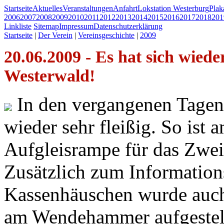
Startseite
Aktuelles
Veranstaltungen
Anfahrt
Lokstation Westerburg
Pla
2006
2007
2008
2009
2010
2011
2012
2013
2014
2015
2016
2017
2018
201
Linkliste
Sitemap
Impressum
Datenschutzerklärung
Startseite
|
Der Verein
|
Vereinsgeschichte
|
2009
20.06.2009 - Es hat sich wiede
Westerwald!
In den vergangenen Tagen
wieder sehr fleißig. So ist 
Aufgleisrampe für das Zwe
Zusätzlich zum Information
Kassenhäuschen wurde auch
am Wendehammer aufgestell