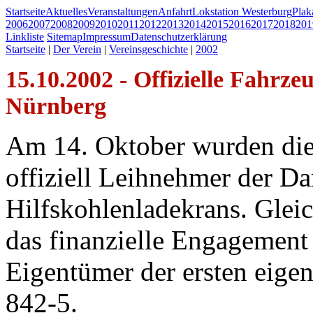
Startseite
Aktuelles
Veranstaltungen
Anfahrt
Lokstation Westerburg
Pla
2006
2007
2008
2009
2010
2011
2012
2013
2014
2015
2016
2017
2018
201
Linkliste
Sitemap
Impressum
Datenschutzerklärung
Startseite
|
Der Verein
|
Vereinsgeschichte
|
2002
15.10.2002 - Offizielle Fahr
Nürnberg
Am 14. Oktober wurden die
offiziell Leihnehmer der D
Hilfskohlenladekrans. Gleic
das finanzielle Engagement 
Eigentümer der ersten eige
842-5.