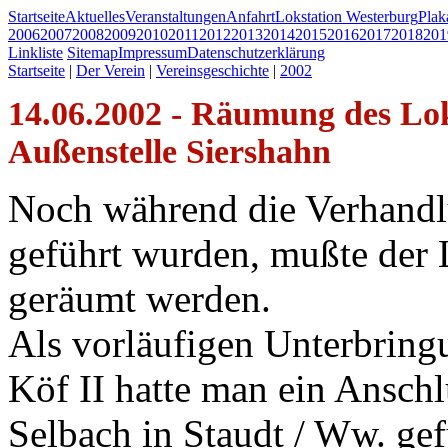
Startseite
Aktuelles
Veranstaltungen
Anfahrt
Lokstation Westerburg
Pla
2006
2007
2008
2009
2010
2011
2012
2013
2014
2015
2016
2017
2018
201
Linkliste
Sitemap
Impressum
Datenschutzerklärung
Startseite
|
Der Verein
|
Vereinsgeschichte
|
2002
14.06.2002 - Räumung des Lo
Außenstelle Siershahn
Noch während die Verhandl
geführt wurden, mußte der
geräumt werden.
Als vorläufigen Unterbringu
Köf II hatte man ein Anschl
Selbach in Staudt / Ww. ge