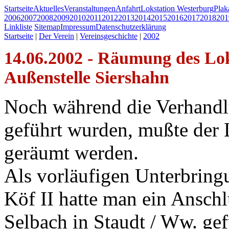
Startseite
Aktuelles
Veranstaltungen
Anfahrt
Lokstation Westerburg
Pla
2006
2007
2008
2009
2010
2011
2012
2013
2014
2015
2016
2017
2018
201
Linkliste
Sitemap
Impressum
Datenschutzerklärung
Startseite
|
Der Verein
|
Vereinsgeschichte
|
2002
14.06.2002 - Räumung des Lo
Außenstelle Siershahn
Noch während die Verhandl
geführt wurden, mußte der
geräumt werden.
Als vorläufigen Unterbringu
Köf II hatte man ein Anschl
Selbach in Staudt / Ww. ge