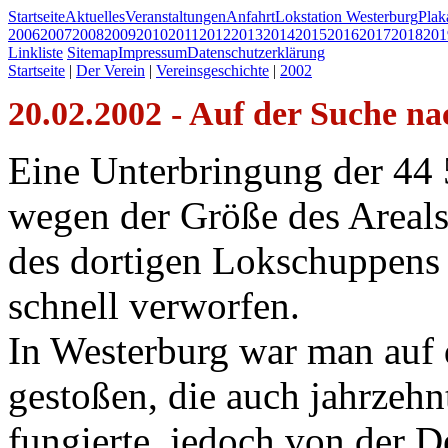
Startseite
Aktuelles
Veranstaltungen
Anfahrt
Lokstation Westerburg
Pla
2006
2007
2008
2009
2010
2011
2012
2013
2014
2015
2016
2017
2018
201
Linkliste
Sitemap
Impressum
Datenschutzerklärung
Startseite
|
Der Verein
|
Vereinsgeschichte
|
2002
20.02.2002 - Auf der Suche nac
Eine Unterbringung der 4
wegen der Größe des Areals
des dortigen Lokschuppens
schnell verworfen.
In Westerburg war man auf 
gestoßen, die auch jahrzeh
fungierte, jedoch von der D